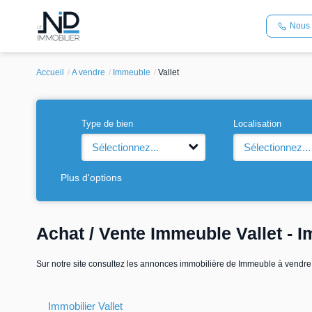
Nous 
Accueil
A vendre
Immeuble
Vallet
Type de bien
Localisation
Sélectionnez...
Sélectionnez...
Plus d'options
Achat / Vente Immeuble Vallet - I
Sur notre site consultez les annonces immobilière de Immeuble à vendr
Immobilier Vallet