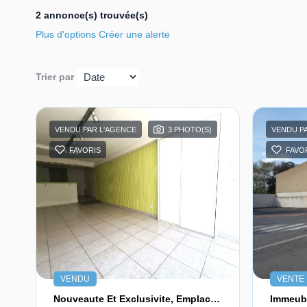
2 annonce(s) trouvée(s)
Plus d'options
Créer une alerte
Trier par
VENDU PAR L'AGENCE
3 PHOTO(S)
VENDU P
FAVORIS
FAVO
VENDU
VENTE
Nouveaute Et Exclusivite, Emplacement Exceptionnel En Centre-Ville De Vallet