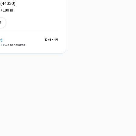
(44330)
 / 180 m²
6
 €
Ref : 15
 TTC d'honoraires