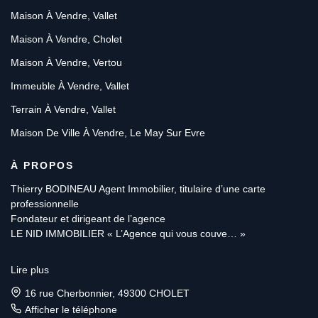
Maison À Vendre, Vallet
Maison À Vendre, Cholet
Maison À Vendre, Vertou
Immeuble À Vendre, Vallet
Terrain À Vendre, Vallet
Maison De Ville À Vendre, Le May Sur Evre
À PROPOS
Thierry BODINEAU Agent Immobilier, titulaire d’une carte
professionnelle
Fondateur et dirigeant de l’agence
LE NID IMMOBILIER « L’Agence qui vous couve… »
Mon expérience de vente et d’achat de biens immobiliers,
Lire plus
pendant 20 années sur REZE, VERTOU, ST SEBASTIEN SUR
LOIRE et ses communes environnantes, jusqu’au vignoble
16 rue Cherbonnier, 49300 CHOLET
nantais, à VALLET, CLISSON
Afficher le téléphone